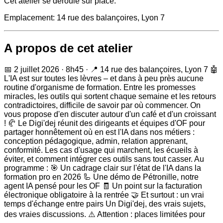
Cet atelier se déroule sur place.
Emplacement:
14 rue des balançoires, Lyon 7
A propos de cet atelier
📅 2 juillet 2026 · 8h45 · 📍 14 rue des balançoires, Lyon 7 🤖
L'IA est sur toutes les lèvres – et dans à peu près aucune
routine d'organisme de formation. Entre les promesses
miracles, les outils qui sortent chaque semaine et les retours
contradictoires, difficile de savoir par où commencer. On
vous propose d'en discuter autour d'un café et d'un croissant
! 🥐 Le Digi'dej réunit des dirigeants et équipes d'OF pour
partager honnêtement où en est l'IA dans nos métiers :
conception pédagogique, admin, relation apprenant,
conformité. Les cas d'usage qui marchent, les écueils à
éviter, et comment intégrer ces outils sans tout casser. Au
programme : 🎯 Un cadrage clair sur l'état de l'IA dans la
formation pro en 2026 🦾 Une démo de Pétronille, notre
agent IA pensé pour les OF 🧾 Un point sur la facturation
électronique obligatoire à la rentrée 🤝 Et surtout : un vrai
temps d'échange entre pairs Un Digi'dej, des vrais sujets,
des vraies discussions. ⚠️ Attention : places limitées pour